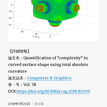
【詳細情報】
論文名：Quantification of “complexity” in
curved surface shape using total absolute
curvature
論文誌名：
Computers & Graphics
巻・号：Vol. 78
DOI:
https://doi.org/10.1016/j.cag.2018.10.009
投
カ
2018年11月20日
未分類