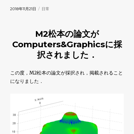
投
カ
2018年11月21日
日常
稿
テ
日:
ゴ
リ
M2松本の論文が
ー
Computers&Graphicsに採
択されました．
この度，M2松本の論文が採択され，掲載されること
になりました．