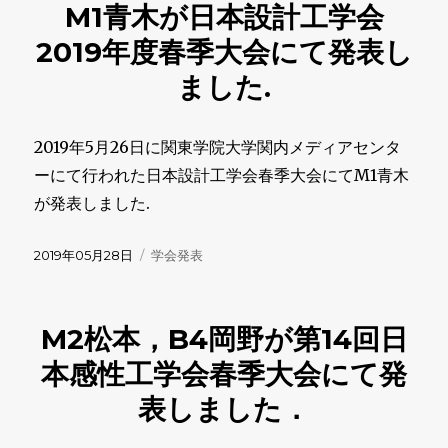
M1青木が日本設計工学会
ー
2019年度春季大会にて発表し
ました.
2019年5月26日に関東学院大学関内メディアセンタ
ーにて行われた日本設計工学会春季大会にてM1青木
が発表しました.
投
カ
2019年05月28日
学会発表
稿
テ
日:
ゴ
リ
M2松本，B4岡野が第14回日
ー
本感性工学会春季大会にて発
表しました．