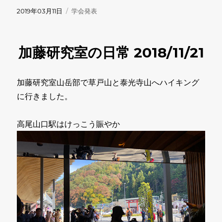
投
カ
2019年03月11日
学会発表
稿
テ
日:
ゴ
リ
加藤研究室の日常 2018/11/21
ー
加藤研究室山岳部で草戸山と泰光寺山へハイキング
に行きました。
高尾山口駅はけっこう賑やか