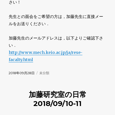
さい！
先生との面会をご希望の方は，加藤先生に直接メー
ルをお送りください．
加藤先生のメールアドレスは，以下よりご確認下さ
い．
http://www.mech.keio.ac.jp/ja/rese-
facalty.html
投
カ
2018年09月28日
未分類
稿
テ
日:
ゴ
リ
加藤研究室の日常
ー
2018/09/10-11