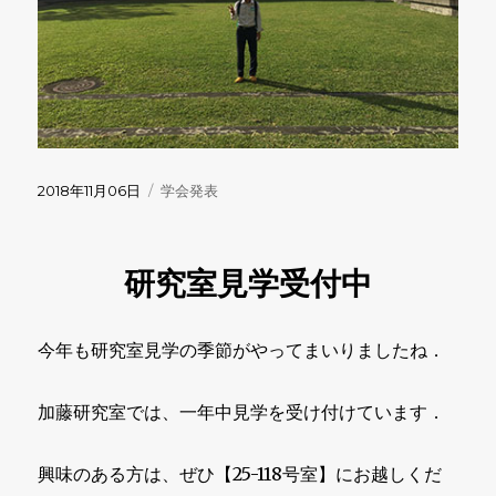
投
カ
2018年11月06日
学会発表
稿
テ
日:
ゴ
リ
研究室見学受付中
ー
今年も研究室見学の季節がやってまいりましたね．
加藤研究室では、一年中見学を受け付けています．
興味のある方は、ぜひ【25-118号室】にお越しくだ