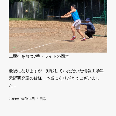
二塁打を放つ7番・ライトの岡本
最後になりますが，対戦していただいた情報工学科
天野研究室の皆様，本当にありがとうございまし
た．
投
カ
2019年06月04日
日常
稿
テ
日:
ゴ
リ