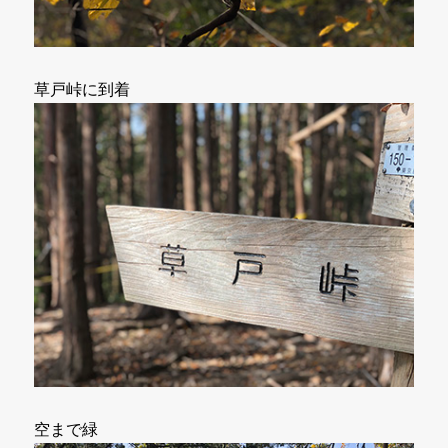
草戸峠に到着
空まで緑