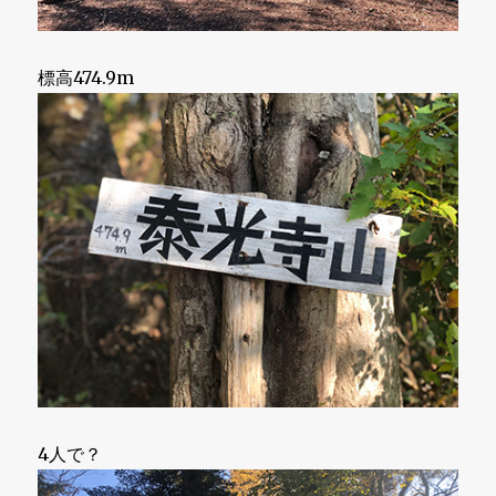
標高474.9m
4人で？