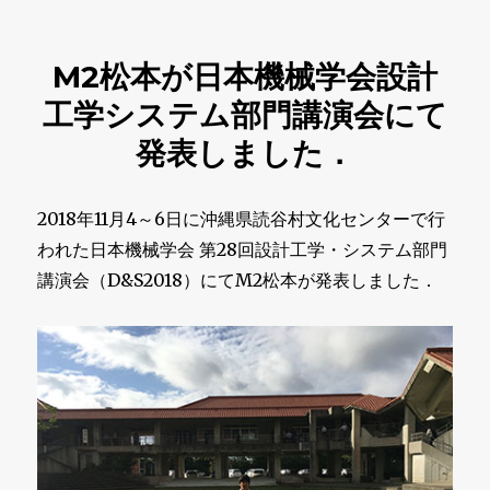
稿
テ
日:
ゴ
リ
M2松本が日本機械学会設計
ー
工学システム部門講演会にて
発表しました．
2018年11月4～6日に沖縄県読谷村文化センターで行
われた日本機械学会 第28回設計工学・システム部門
講演会（D&S2018）にてM2松本が発表しました．