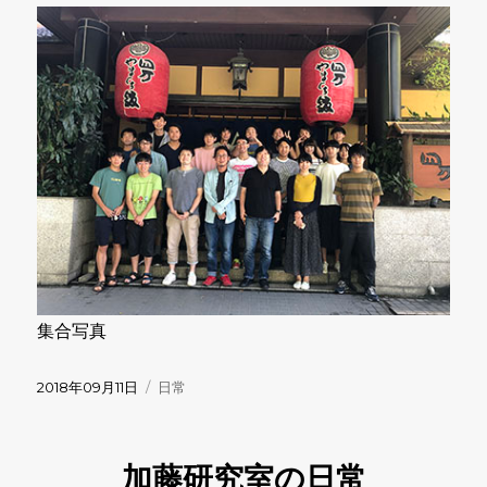
集合写真
投
カ
2018年09月11日
日常
稿
テ
日:
ゴ
リ
加藤研究室の日常
ー